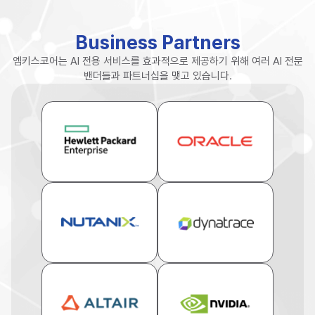
AQUAEdge Total Solution
B
u
s
i
n
e
s
s
P
a
r
t
n
e
r
s
WL
모
엠키스코어는 AI 전용 서비스를 효과적으로 제공하기 위해 여러 AI 전문
밴더들과 파트너십을 맺고 있습니다.
생성형 AI 기술과 GPU 활용 증가로 인해 데이터센터는 고발열
문제가 주요 과제로 떠오르고 있습니다.
이터를 이용하여
오픈소스 모니터
엠키스코어는 이를 해결하기 위해 Direct Liquid Cooling(DLC)
트 기능을
AI/HPC 클
방식을 적용한 『AQUAEdge Total Solution』을 출시했습니다.
제공하는 M-O
『AQUAEdge Total Solution』의 자세한 내용은 아래 버튼을 눌러
확인가능합니다.