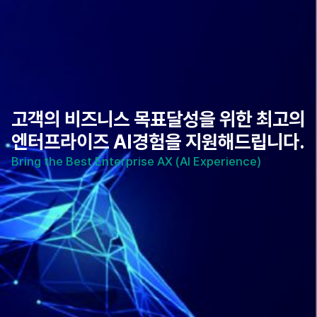
고
객
의
비
즈
니
스
목
표
달
성
을
위
한
최
고
의
엔
터
프
라
이
즈
A
I
경
험
을
지
원
해
드
립
니
다
.
B
r
i
n
g
t
h
e
B
e
s
t
E
n
t
e
r
p
r
i
s
e
A
X
(
A
I
E
x
p
e
r
i
e
n
c
e
)