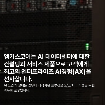
엠
키
스
코
어
는
A
I
데
이
터
센
터
에
대
한
컨
설
팅
과
서
비
스
제
품
으
로
고
객
에
게
최
고
의
엔
터
프
라
이
즈
A
I
경
험
(
A
X
)
을
선
사
합
니
다
.
AI 도입의 성패는 업무에 최적화된 솔루션을 도입/최고의 성능 구현
여부로 결정됩니다.