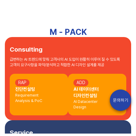
M-OWL
을 소개합니다.
자세히 보기
M
-
P
A
C
K
Consulting
급변하는 AI 트렌드에 맞춰 고객사의 AI 도입이 원활히 이루어 질 수 있도록
고객의 요구사항을 파악/분석하고 적합한 AI 디자인 설계를 제공
RAP
ADD
진단컨설팅
AI 데이터센터
Requirement
디자인컨설팅
문의하기
문의하기
Analysis & PoC
Al Datacenter
Design
Service