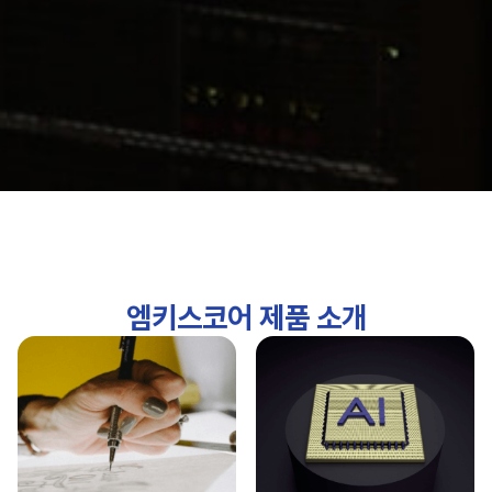
엠
키
스
코
어
제
품
소
개
AQUAEdge Total Solution
WL
모