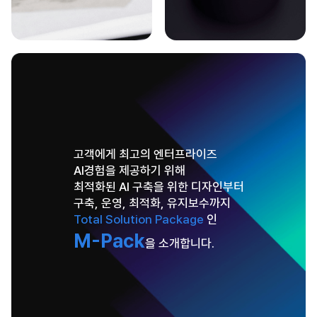
생성형 AI 기술과 GPU 활용 증가로 인해 데이터센터는 고발열
문제가 주요 과제로 떠오르고 있습니다.
이터를 이용하여
오픈소스 모니터
엠키스코어는 이를 해결하기 위해 Direct Liquid Cooling(DLC)
트 기능을
AI/HPC 클
방식을 적용한 『AQUAEdge Total Solution』을 출시했습니다.
제공하는 M-O
『AQUAEdge Total Solution』의 자세한 내용은 아래 버튼을 눌러
확인가능합니다.
고객에게 최고의 엔터프라이즈
AI경험을 제공하기 위해
최적화된 AI 구축을 위한 디자인부터
구축, 운영, 최적화, 유지보수까지
Total Solution Package
인
M-Pack
을 소개합니다.