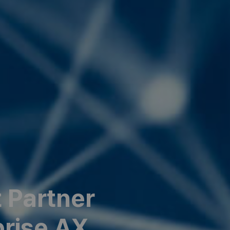
t
P
a
r
t
n
e
r
p
r
i
s
e
A
X