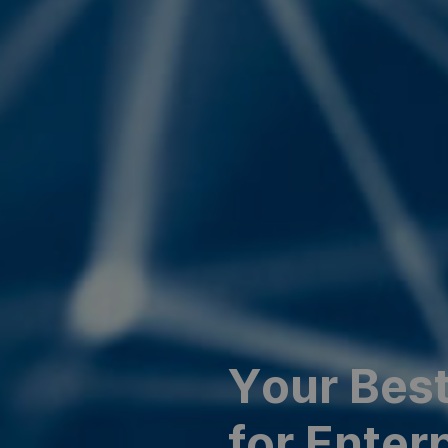
Y
o
u
r
B
e
s
f
o
r
E
n
t
e
r