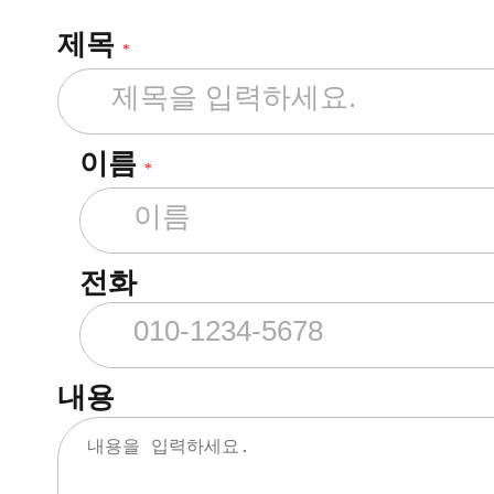
제목
*
이름
*
전화
내용