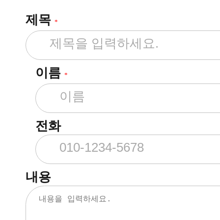
제목
*
이름
*
전화
내용