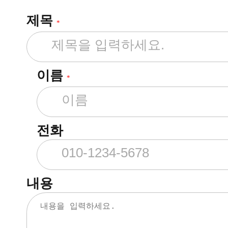
제목
*
이름
*
전화
내용