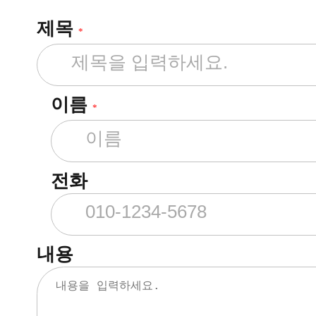
제목
*
이름
*
전화
내용