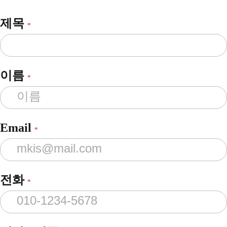
제목
*
이름
*
Email
*
전화
*