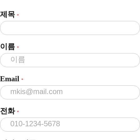
제목
*
이름
*
Email
*
전화
*