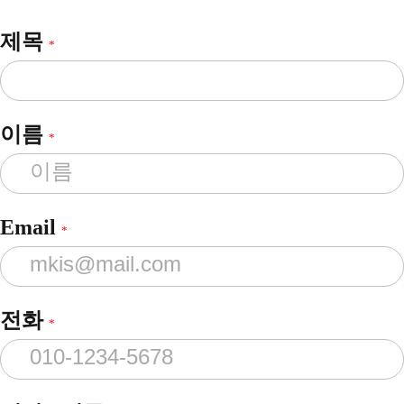
제목
*
이름
*
Email
*
전화
*