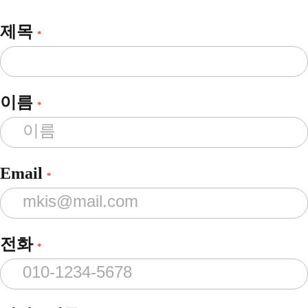
제목
*
이름
*
Email
*
전화
*