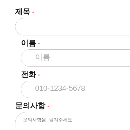
제목
*
이름
*
전화
*
문의사항
*