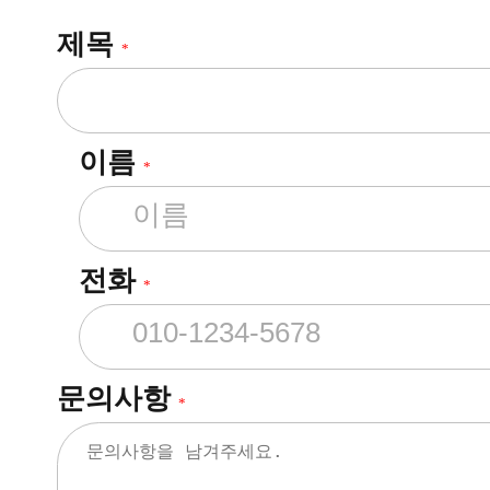
제목
*
이름
*
전화
*
문의사항
*