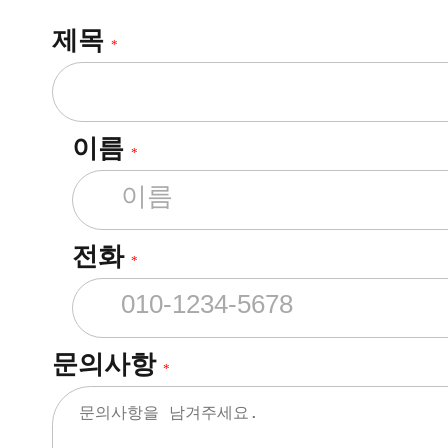
제목
*
이름
*
전화
*
문의사항
*