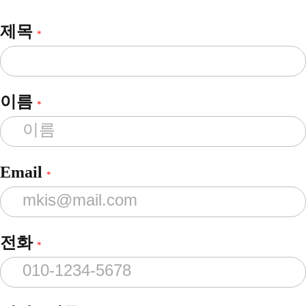
제목
*
이름
*
Email
*
전화
*