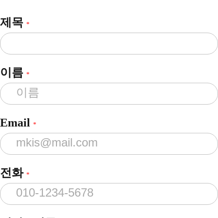
제목
*
이름
*
Email
*
전화
*