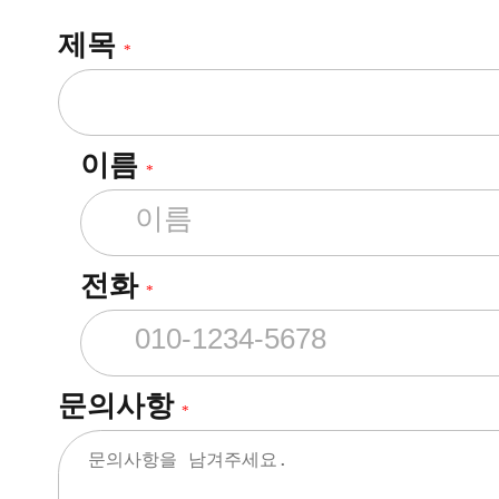
제목
*
이름
*
전화
*
문의사항
*