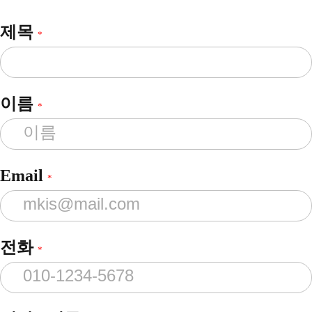
제목
*
이름
*
Email
*
전화
*