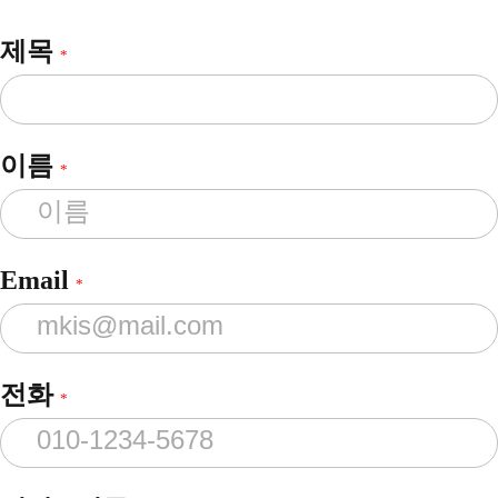
제목
*
이름
*
Email
*
전화
*