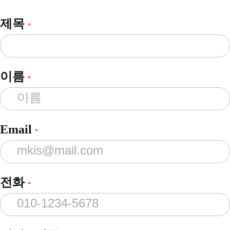
제목
*
이름
*
Email
*
전화
*