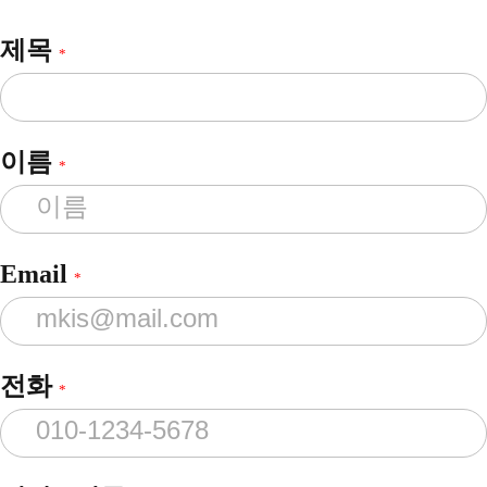
제목
*
이름
*
Email
*
전화
*