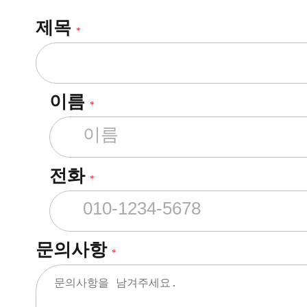
제목
*
이름
*
전화
*
문의사항
*