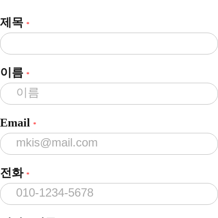
제목
*
이름
*
Email
*
전화
*