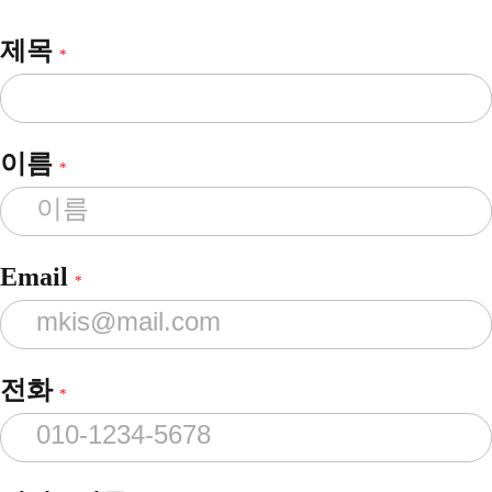
제목
*
이름
*
Email
*
전화
*