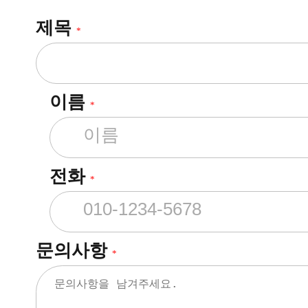
제목
*
이름
*
전화
*
문의사항
*