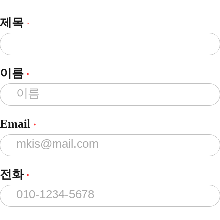
제목
*
이름
*
Email
*
전화
*