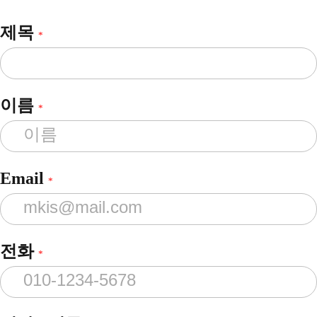
제목
*
이름
*
Email
*
전화
*