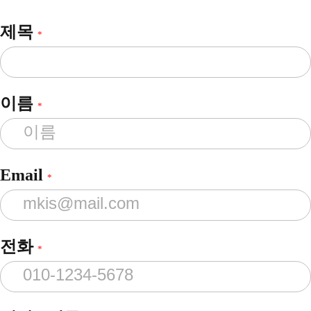
제목
*
이름
*
Email
*
전화
*