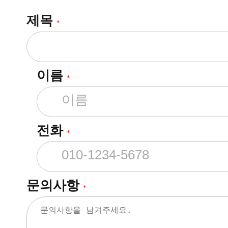
제목
*
이름
*
전화
*
문의사항
*