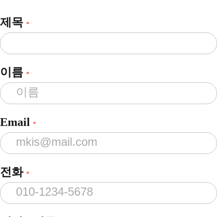
제목
*
이름
*
Email
*
전화
*