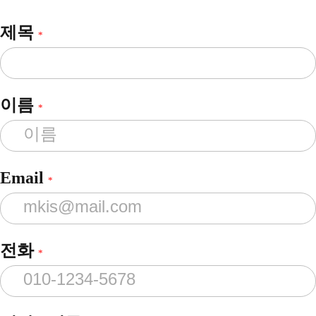
제목
*
이름
*
Email
*
전화
*