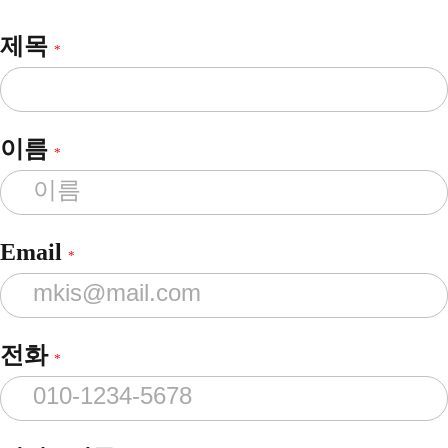
제목
*
이름
*
Email
*
전화
*