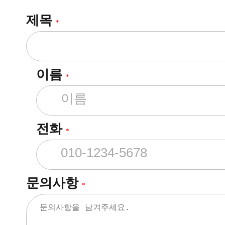
제목
*
이름
*
전화
*
문의사항
*