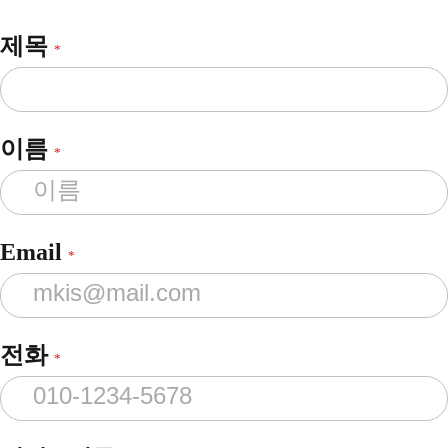
제목
*
이름
*
Email
*
전화
*