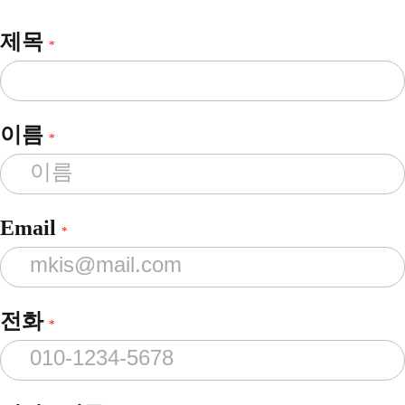
제목
*
이름
*
Email
*
전화
*