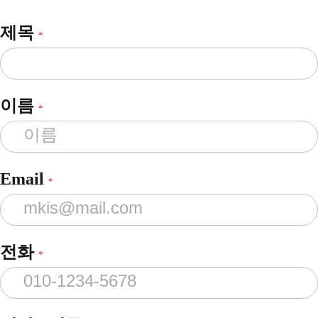
제목
*
이름
*
Email
*
전화
*