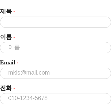
제목
*
이름
*
Email
*
전화
*