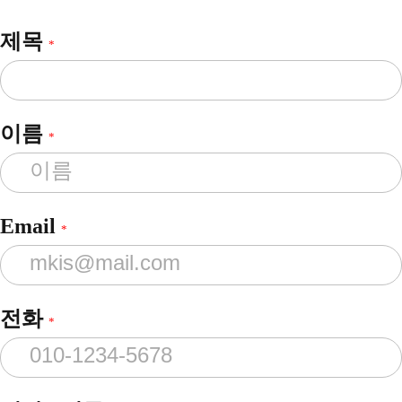
제목
*
이름
*
Email
*
전화
*