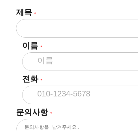
제목
*
이름
*
전화
*
문의사항
*