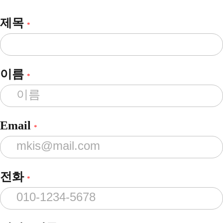
제목
*
이름
*
Email
*
전화
*