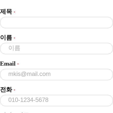
제목
*
이름
*
Email
*
전화
*