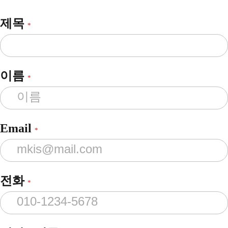
제목
*
이름
*
Email
*
전화
*