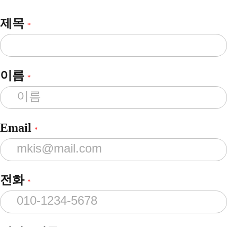
제목
*
이름
*
Email
*
전화
*