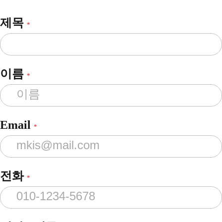
제목
*
이름
*
Email
*
전화
*