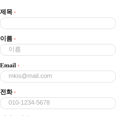
제목
*
이름
*
Email
*
전화
*