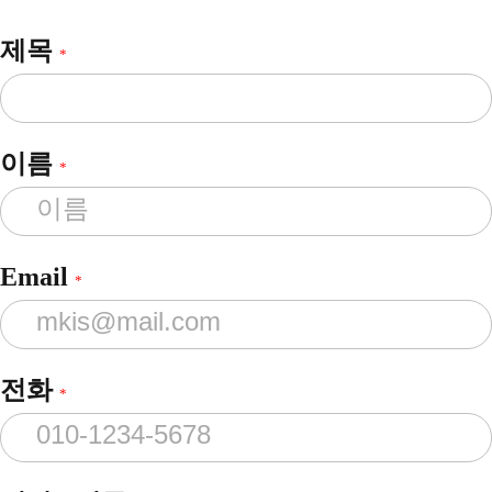
제목
*
이름
*
Email
*
전화
*