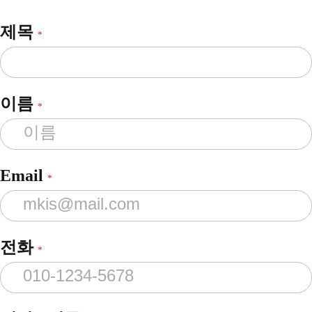
제목
*
이름
*
Email
*
전화
*