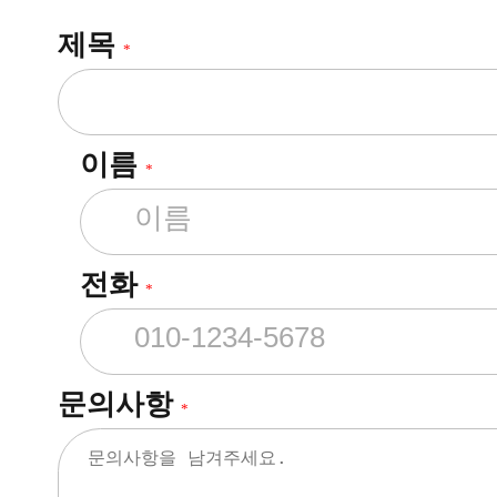
제목
*
이름
*
전화
*
문의사항
*