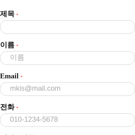
제목
*
이름
*
Email
*
전화
*