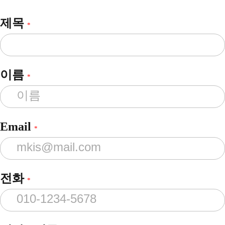
제목
*
이름
*
Email
*
전화
*